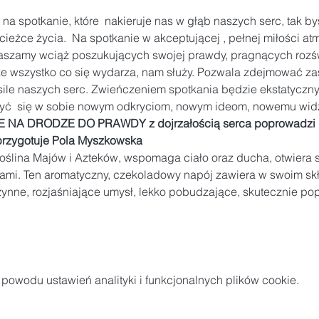
 na spotkanie, które  nakieruje nas w głąb naszych serc, tak by
cieżce życia.  Na spotkanie w akceptującej , pełnej miłości a
szamy wciąż poszukujących swojej prawdy, pragnących rozświe
że wszystko co się wydarza, nam służy. Pozwala zdejmować za
ile naszych serc. Zwieńczeniem spotkania będzie ekstatyczny 
żyć  się w sobie nowym odkryciom, nowym ideom, nowemu widz
 NA DRODZE DO PRAWDY z dojrzałością serca poprowadzi 
ygotuje Pola Myszkowska
roślina Majów i Azteków, wspomaga ciało oraz ducha, otwiera s
i. Ten aromatyczny, czekoladowy napój zawiera w swoim skł
zynne, rozjaśniające umysł, lekko pobudzające, skutecznie p
owodu ustawień analityki i funkcjonalnych plików cookie.