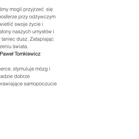
śmy mogli przyjrzeć  się 
tmosferze przy odżywczym 
tlić swoje życie i 
słony naszych umysłów i 
taniec dusz. Zatapiając 
eniu świata.
Paweł Tomkiewicz
erce, stymuluje mózg i 
adzie dobrze 
oprawiające samopoczucie 