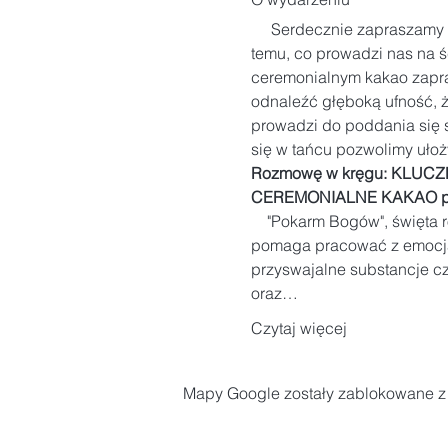
     Serdecznie zapraszamy 
temu, co prowadzi nas na ś
ceremonialnym kakao zapra
odnaleźć głęboką ufność, 
prowadzi do poddania się s
się w tańcu pozwolimy uło
Rozmowę w kręgu: KLUCZE
CEREMONIALNE KAKAO prz
    "Pokarm Bogów", święta 
pomaga pracować z emocjam
przyswajalne substancje c
oraz…
Czytaj więcej
Mapy Google zostały zablokowane z p