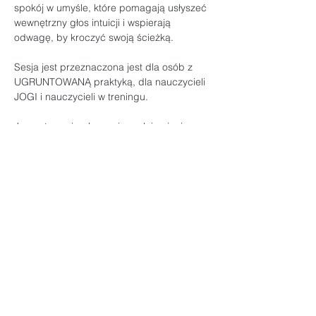
spokój w umyśle, które pomagają usłyszeć 
wewnętrzny głos intuicji i wspierają 
odwagę, by kroczyć swoją ścieżką.
Sesja jest przeznaczona jest dla osób z 
UGRUNTOWANĄ praktyką, dla nauczycieli 
JOGI i nauczycieli w treningu.
Joga stanowi połączenie, pełnię ujęcia 
pracy z ciałem, oddechem, energią, 
umysłem. Celem tych sesji jest 
WYKRACZANIE POZA FIZYCZNOŚĆ 
PRAKTYKI. Uznanie ciała jako narzędzia 
do pracy ze sferą mentalną i emocjonalną.
Asana stanowi POLE OBSERWACJI, tworzy 
okoliczność, fundament i tło jednocześnie, 
dla studiowania siebie. Jest obszarem 
doświadczania pojedynczych elementów, 
które stabilizują, wyrównują, 
ukierunkowują, aby te aspekty rozumiane 