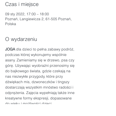
Czas i miejsce
09 sty 2022, 17:00 – 18:00
Poznań, Langiewicza 2, 61-505 Poznań,
Polska
O wydarzeniu
JOGA 
dla dzieci to pełna zabawy podróż, 
podczas której wykonujemy wspólnie 
asany. Zamieniamy się w drzewo, psa czy 
górę. Używając wyobraźni przenosimy się 
do bajkowego świata, gdzie czekają na 
nas niezwykłe przygody, które przy 
dźwiękach mis, dzwoneczków i tingszy 
dostarczają wszystkim mnóstwo radości i 
odprężenia. Zajęcia wypełniają także inne 
kreatywne formy ekspresji, dopasowane 
do wieku i możliwości dzieci.
PROWADZĄCA:
 Pola Myszkowska 
  Adeptka jogi, od kilku lat pracująca z 