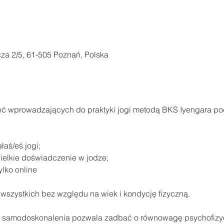
za 2/5, 61-505 Poznań, Polska
ęć wprowadzających do praktyki jogi metodą BKS Iyengara pod
łaś/eś jogi;
wielkie doświadczenie w jodze;
ylko online
 wszystkich bez względu na wiek i kondycję fizyczną.
 i samodoskonalenia pozwala zadbać o równowagę psychofizycz