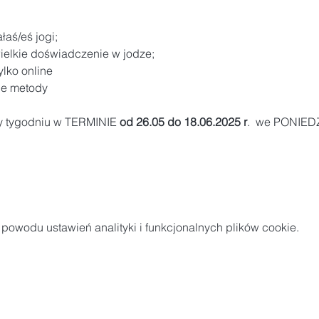
łaś/eś jogi;
wielkie doświadczenie w jodze;
ylko online
nne metody
zy tygodniu w TERMINIE 
od 26.05 do 18.06.2025 r
.  we PONIED
owodu ustawień analityki i funkcjonalnych plików cookie.