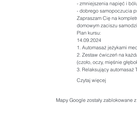
- zmniejszenia napięć i bólu
- dobrego samopoczucia p
Zapraszam Cię na kompletny
domowym zaciszu samodzieln
Plan kursu:
14.09.2024

1. Automasaż jeżykami medy
2. Zestaw ćwiczeń na każdą p
(czoło, oczy, mięśnie głęboki
3. Relaksujący automasaż 
Czytaj więcej
Mapy Google zostały zablokowane z p