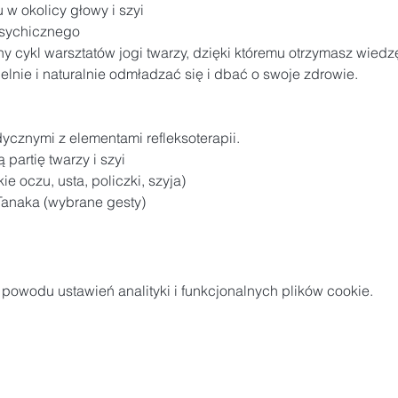
 w okolicy głowy i szyi

sychicznego
 cykl warsztatów jogi twarzy, dzięki któremu otrzymasz wiedzę
ie i naturalnie odmładzać się i dbać o swoje zdrowie.
cznymi z elementami refleksoterapii.

artię twarzy i szyi

e oczu, usta, policzki, szyja)

Tanaka (wybrane gesty)
owodu ustawień analityki i funkcjonalnych plików cookie.