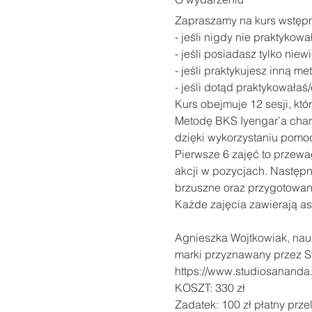
Zapraszamy na kurs wstępn
- jeśli nigdy nie praktykował
- jeśli posiadasz tylko niew
- jeśli praktykujesz inną met
- jeśli dotąd praktykowałaś/
Kurs obejmuje 12 sesji, któr
Metodę BKS Iyengar’a char
dzięki wykorzystaniu pomocy 
Pierwsze 6 zajęć to przew
akcji w pozycjach. Następni
brzuszne oraz przygotowan
Każde zajęcia zawierają a
Agnieszka Wojtkowiak, naucz
https://www.studiosananda.
KOSZT: 330 zł

Zadatek: 100 zł płatny prz