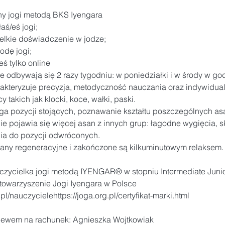
y jogi metodą BKS Iyengara

aś/eś jogi;

ielkie doświadczenie w jodze;

odę jogi;

eś tylko online
e odbywają się 2 razy tygodniu: w poniedziałki i w środy​ w god
akteryzuje precyzja, metodyczność nauczania oraz indywidual
takich jak klocki, koce, wałki, paski.

aga pozycji stojących, poznawanie kształtu poszczególnych a
e pojawia się więcej asan z innych grup: łagodne wygięcia, skr
ia do pozycji odwróconych.

sany regeneracyjne i zakończone są kilkuminutowym relaksem.
ycielka jogi metodą IYENGAR® w stopniu Intermediate Junior III (
pl/nauczyciele
https://joga.org.pl/certyfikat-marki.html
elewem na rachunek: Agnieszka Wojtkowiak
