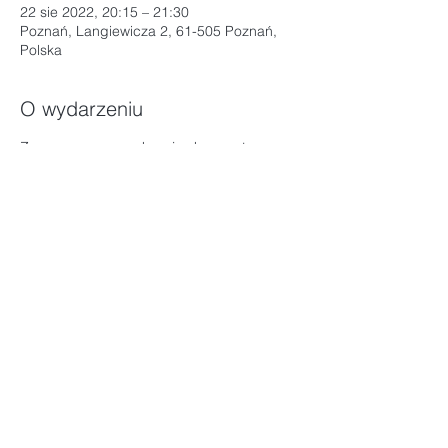
22 sie 2022, 20:15 – 21:30
Poznań, Langiewicza 2, 61-505 Poznań,
Polska
O wydarzeniu
Zapraszamy na wakacyjny kurs wstępny
jogi metodą BKS Iyengara
- jeśli nigdy nie praktykowałaś/eś jogi; - jeśli
posiadasz tylko niewielkie doświadczenie w
jodze; - jeśli praktykujesz inną metodę jogi;
- jeśli dotąd praktykowałaś/eś tylko online.
Metodę BKS Iyengar’a charakteryzuje
precyzja, metodyczność nauczania oraz
indywidualne podejście do ucznia dzięki
wykorzystaniu pomocy takich jak klocki,
koce, wałki, paski.
W wariancie wakacyjnym (ze względu na
wyjazdy) kurs obejmuje 6 sesji, które