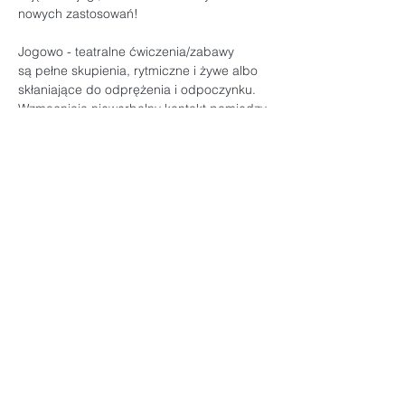
nowych zastosowań! 
Jogowo - teatralne ćwiczenia/zabawy 
są pełne skupienia, rytmiczne i żywe albo 
skłaniające do odprężenia i odpoczynku. 
Wzmacniają niewerbalny kontakt pomiędzy 
dzieckiem i dorosłym, emocjonalną więź, 
namawiają do wzajemnej obserwacji i 
wspólnej zabawy. 
W wydarzeniu bierze udział ograniczona 
ilość uczestników, nie więcej niż 12 par. 
Zapraszamy! 
TERMIN: 6 grudnia godz. 11:00
Czas trwania: 50 minut
MIEJSCE: Studio Sananda Szkoła Yogi
BILETY w cenie 40 zł  do nabycia tu: 
https://www.bilety24.pl/inne/1373-teatr-
atofri-jogakcje-138891?id=821435