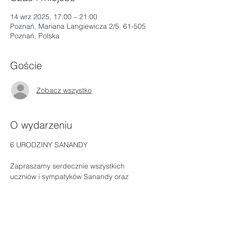
14 wrz 2025, 17:00 – 21:00
Poznań, Mariana Langiewicza 2/5, 61-505
Poznań, Polska
Goście
Zobacz wszystko
O wydarzeniu
6 URODZINY SANANDY
Zapraszamy serdecznie wszystkich 
uczniów i sympatyków Sanandy oraz 
wszystkich, którzy zechcą nas poznać i 
dołączyć do naszego grona na wspólne 
świętowanie